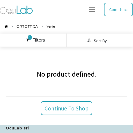
Contattaci
ORTOTTICA
Varie
1
Filters
Sort By
No product defined.
Continue To Shop
OcuLab srl