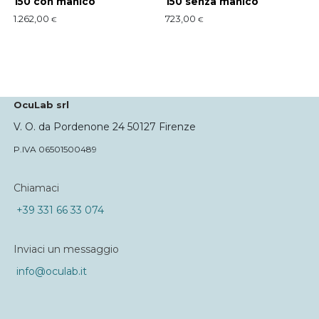
150 con manico
150 senza manico
1.262,00
723,00
€
€
OcuLab srl
V. O. da Pordenone 24 50127 Firenze
P.IVA 06501500489
Chiamaci
+39 331 66 33 074
Inviaci un messaggio
info@oculab.it