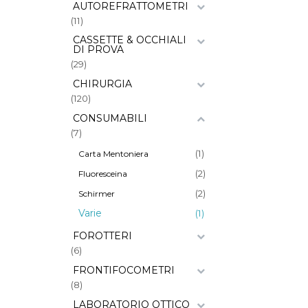
AUTOREFRATTOMETRI
(11)
CASSETTE & OCCHIALI
DI PROVA
(29)
CHIRURGIA
(120)
CONSUMABILI
(7)
(1)
Carta Mentoniera
(2)
Fluoresceina
(2)
Schirmer
Varie
(1)
FOROTTERI
(6)
FRONTIFOCOMETRI
(8)
LABORATORIO OTTICO