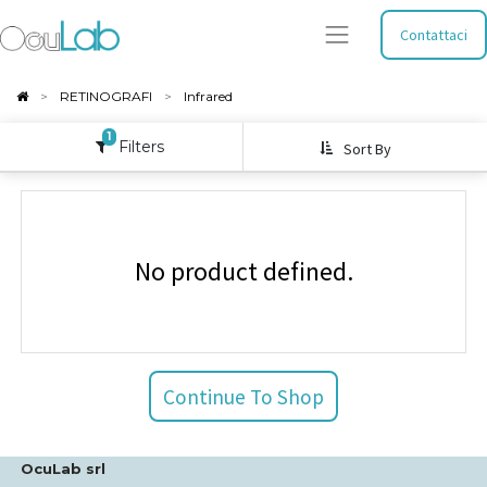
Contattaci
RETINOGRAFI
Infrared
1
Filters
Sort By
No product defined.
Continue To Shop
OcuLab srl