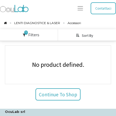
Contattaci
LENTI DIAGNOSTICE & LASER
Accessori
1
Filters
Sort By
No product defined.
Continue To Shop
OcuLab srl