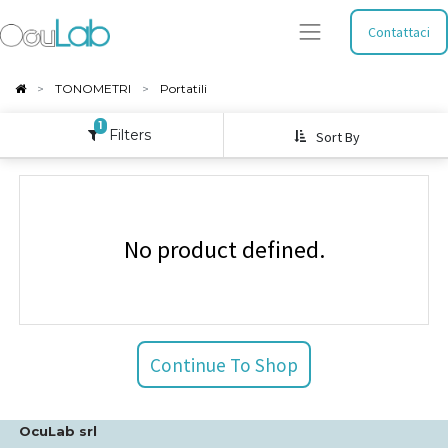
Contattaci
TONOMETRI
Portatili
1
Filters
Sort By
No product defined.
Continue To Shop
OcuLab srl