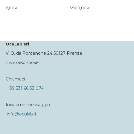
6,00
5.900,00
€
€
OcuLab srl
V. O. da Pordenone 24 50127 Firenze
P.IVA 06501500489
Chiamaci
+39 331 66 33 074
Inviaci un messaggio
info@oculab.it