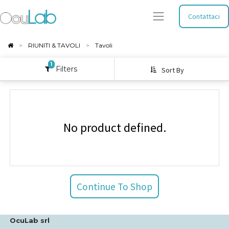
Contattaci
RIUNITI & TAVOLI
Tavoli
1
Filters
Sort By
No product defined.
Continue To Shop
OcuLab srl