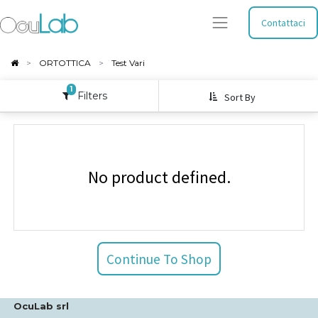
Contattaci
ORTOTTICA
Test Vari
1
Filters
Sort By
No product defined.
Continue To Shop
OcuLab srl