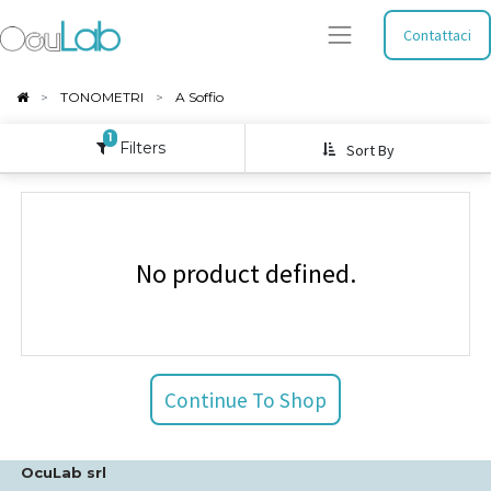
Contattaci
TONOMETRI
A Soffio
1
Filters
Sort By
No product defined.
Continue To Shop
OcuLab srl