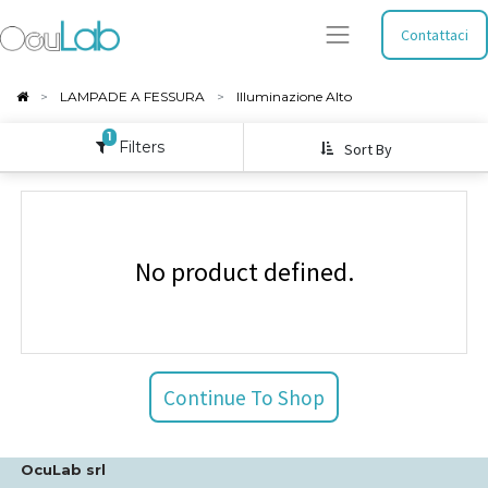
Contattaci
LAMPADE A FESSURA
Illuminazione Alto
1
Filters
Sort By
No product defined.
Continue To Shop
OcuLab srl