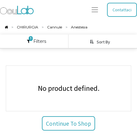
Contattaci
CHIRURGIA
Cannule
Anestesia
1
Filters
Sort By
No product defined.
Continue To Shop