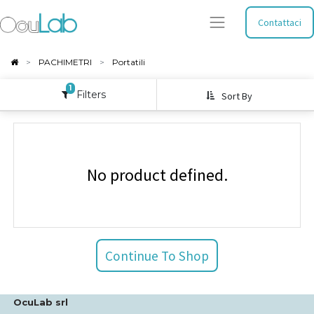
Contattaci
PACHIMETRI
Portatili
1
Filters
Sort By
No product defined.
Continue To Shop
OcuLab srl