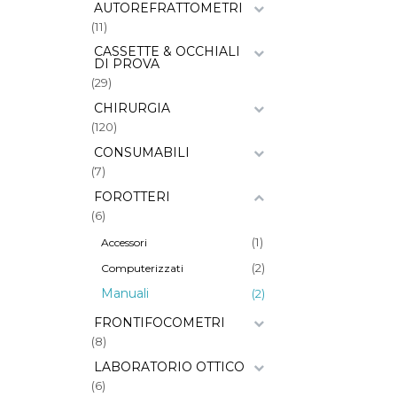
AUTOREFRATTOMETRI
(11)
CASSETTE & OCCHIALI
DI PROVA
(29)
CHIRURGIA
(120)
CONSUMABILI
(7)
FOROTTERI
(6)
(1)
Accessori
(2)
Computerizzati
Manuali
(2)
FRONTIFOCOMETRI
(8)
LABORATORIO OTTICO
(6)