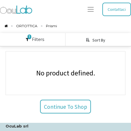
Contattaci
ORTOTTICA
Prismi
1
Filters
Sort By
No product defined.
Continue To Shop
OcuLab srl