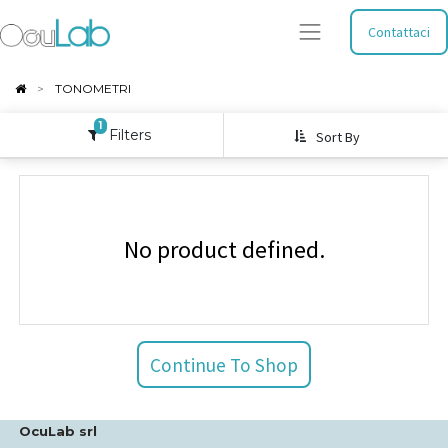
Contattaci
TONOMETRI
1
Filters
Sort By
No product defined.
Continue To Shop
OcuLab srl