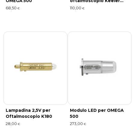
OMEGA 500
oftalmoscopio Keeler
3,6V (2pz)
68,50
110,00
€
€
Lampadina 2,5V per
Modulo LED per OMEGA
Oftalmoscopio K180
500
28,00
273,00
€
€