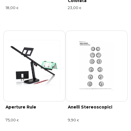
Colorata
18,00
23,00
€
€
Aperture Rule
Anelli Stereoscopici
75,00
9,90
€
€