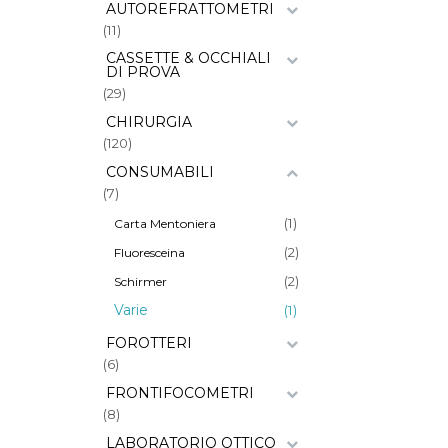
AUTOREFRATTOMETRI
(11)
CASSETTE & OCCHIALI
DI PROVA
(29)
CHIRURGIA
(120)
CONSUMABILI
(7)
(1)
Carta Mentoniera
(2)
Fluoresceina
(2)
Schirmer
Varie
(1)
FOROTTERI
(6)
FRONTIFOCOMETRI
(8)
LABORATORIO OTTICO