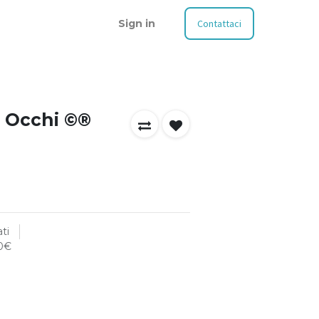
Sign in
Contattaci
i Occhi ©®
ti
00€