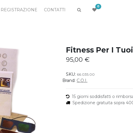
0
REGISTRAZIONE
CONTATTI
Fitness Per I Tuo
95,00
€
SKU:
66.035.00
Brand:
C.O.I.
15 giorni soddisfatti o rimborsa
Spedizione gratuita sopra 4