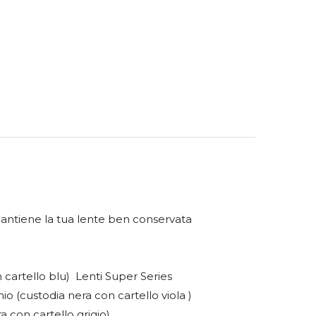
antiene la tua lente ben conservata
n cartello blu) Lenti Super Series
io (custodia nera con cartello viola )
a con cartello grigio)