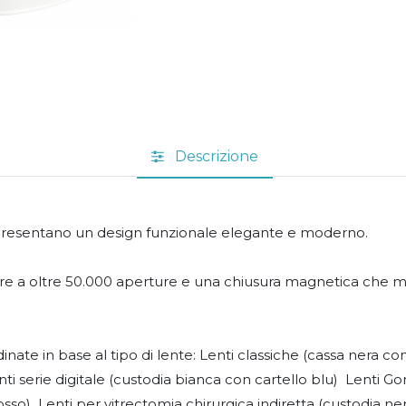
Descrizione
 presentano un design funzionale elegante e moderno.
ere a oltre 50.000 aperture e una chiusura magnetica che m
nate in base al tipo di lente: Lenti classiche (cassa nera co
ti serie digitale (custodia bianca con cartello blu) Lenti Gon
osso) Lenti per vitrectomia chirurgica indiretta (custodia ner