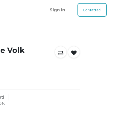
Sign in
Contattaci
te Volk
ti
00€