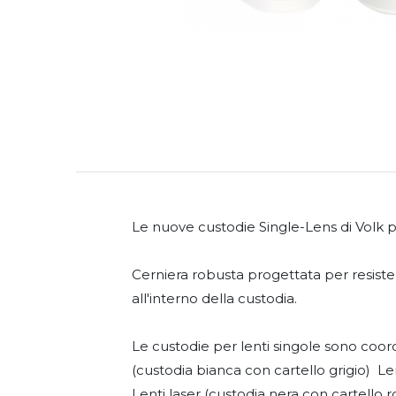
Le nuove custodie Single-Lens di Volk
Cerniera robusta progettata per resist
all'interno della custodia.
Le custodie per lenti singole sono coordi
(custodia bianca con cartello grigio) Len
Lenti laser (custodia nera con cartello r