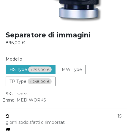
Separatore di immagini
896,00
€
Modello
HS Type
MW Type
+
296,00
€
TP Type
+
248,00
€
SKU:
370.95
Brand:
MEDIWORKS
15
giorni soddisfatti o rimborsati