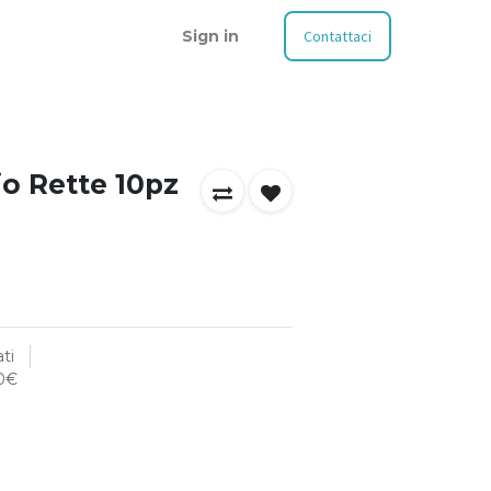
Sign in
Contattaci
jo Rette 10pz
ti
00€