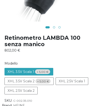
Retinometro LAMBDA 100
senza manico
802,00
€
Modello
XHL 3.5V Scala 1
+
5,00
€
XHL 3.5V Scala 2
XHL 2.5V Scala 1
+
5,00
€
XHL 2.5V Scala 2
SKU:
C-002.35.010
Brand:
HEINE