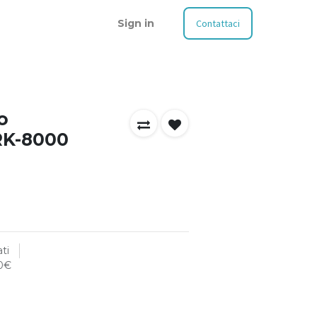
Sign in
Contattaci
o
RK-8000
ti
00€