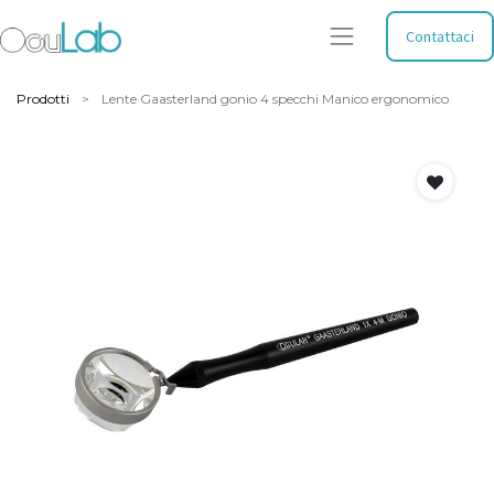
Contattaci
Prodotti
Lente Gaasterland gonio 4 specchi Manico ergonomico