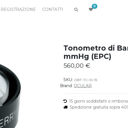
0
REGISTRAZIONE
CONTATTI
Tonometro di Bar
mmHg (EPC)
560,00
€
SKU:
OBT-TC-10-15
Brand:
OCULAR
15 giorni soddisfatti o rimborsa
Spedizione gratuita sopra 4