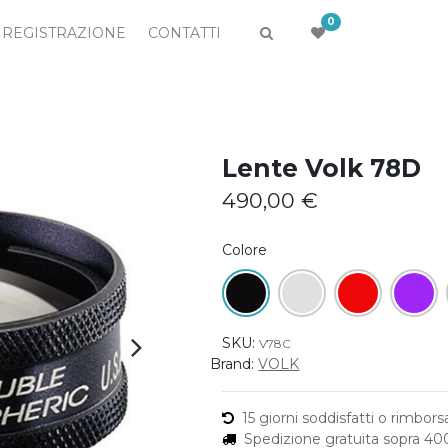
0
REGISTRAZIONE
CONTATTI
Lente Volk 78D
490,00
€
Colore
SKU:
V78C
Brand:
VOLK
15 giorni soddisfatti o rimborsa
Spedizione gratuita sopra 4