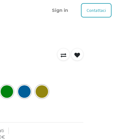
Sign in
Contattaci
ti
00€