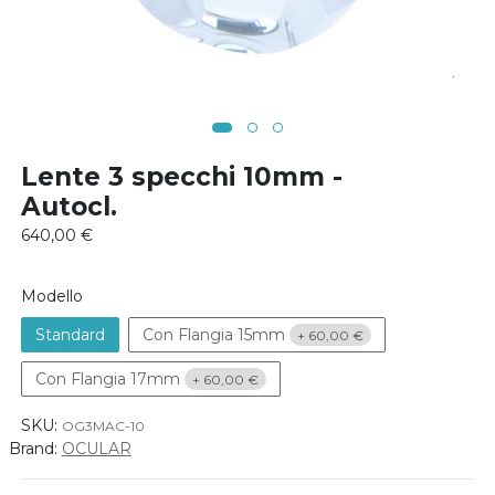
Lente 3 specchi 10mm -
Autocl.
640,00
€
Modello
Standard
Con Flangia 15mm
+
60,00
€
Con Flangia 17mm
+
60,00
€
SKU:
OG3MAC-10
Brand:
OCULAR