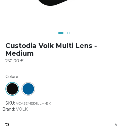
Custodia Volk Multi Lens -
Medium
250,00
€
Colore
SKU:
VCASEMEDIULM-BK
Brand:
VOLK
15