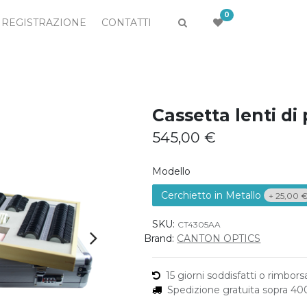
0
REGISTRAZIONE
CONTATTI
Cassetta lenti di
545,00
€
Modello
Cerchietto in Metallo
+
25,00
SKU:
CT4305AA
Brand:
CANTON OPTICS
15 giorni soddisfatti o rimborsa
Spedizione gratuita sopra 4