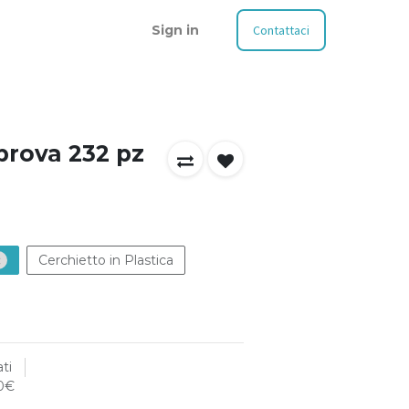
Sign in
Contattaci
 prova 232 pz
Cerchietto in Plastica
€
ti
00€