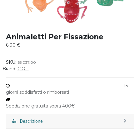
Animaletti Per Fissazione
6,00
€
SKU:
65.037.00
Brand:
C.O.I.
15
giorni soddisfatti o rimborsati
Spedizione gratuita sopra 400€
Descrizione